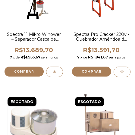
Spectra 11 Mikro Winower
Spectra Pro Cracker 220v -
– Separador Casca de
Quebrador Amêndoa de
Cacau
Cacau
R$13.689,70
R$13.591,70
7
x de
R$1.955,67
sem juros
7
x de
R$1.941,67
sem juros
ESGOTADO
ESGOTADO