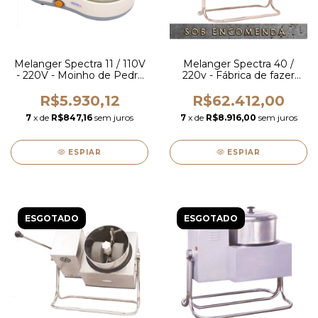
Melanger Spectra 11 / 110V
Melanger Spectra 40 /
- 220V - Moinho de Pedra
220v - Fábrica de fazer
para Amêndoa Oleaginosa
chocolate
R$5.930,12
R$62.412,00
7
x de
R$847,16
sem juros
7
x de
R$8.916,00
sem juros
ESPIAR
ESPIAR
ESGOTADO
ESGOTADO