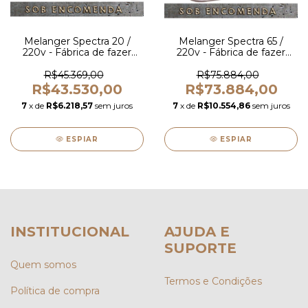
Melanger Spectra 20 /
Melanger Spectra 65 /
220v - Fábrica de fazer
220v - Fábrica de fazer
chocolate
chocolate
R$45.369,00
R$75.884,00
R$43.530,00
R$73.884,00
7
x de
R$6.218,57
sem juros
7
x de
R$10.554,86
sem juros
ESPIAR
ESPIAR
INSTITUCIONAL
AJUDA E
SUPORTE
Quem somos
Termos e Condições
Política de compra