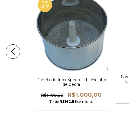
9
%
OFF
Spectra 11 -
For
Panela de Inox Spectra 11 - Moinho
dra
G
de pedra
inj
07
R$1.000,00
R$1.100,00
m juros
7
x de
R$142,86
sem juros