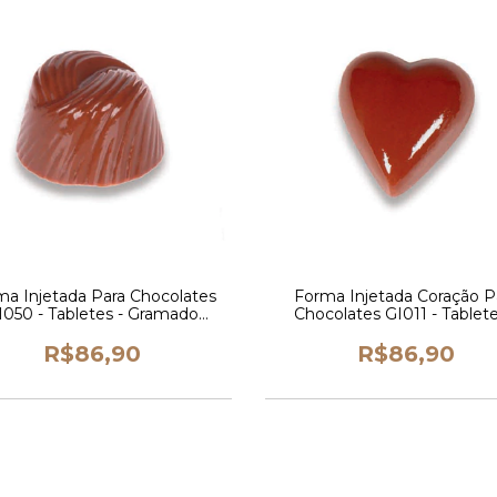
ma Injetada Para Chocolates
Forma Injetada Coração P
I050 - Tabletes - Gramado
Chocolates GI011 - Tablete
etados (cópia) (cópia) (cópia)
Gramado injetados (cópia) (c
(cópia)
(cópia)
R$86,90
R$86,90