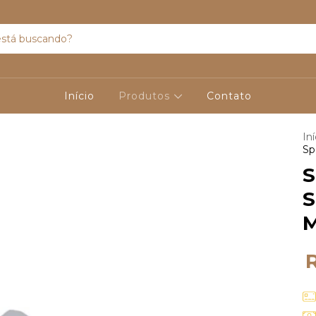
Início
Produtos
Contato
Iní
Sp
S
S
M