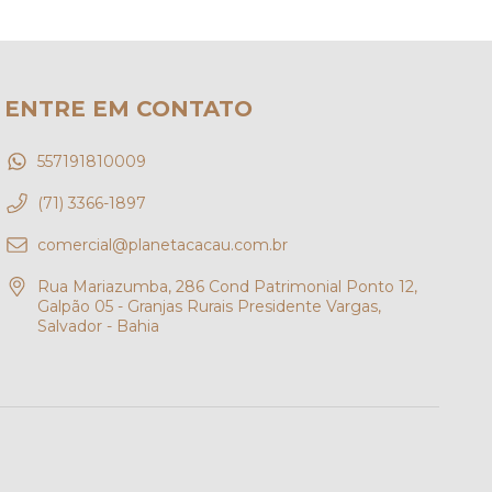
ENTRE EM CONTATO
557191810009
(71) 3366-1897
comercial@planetacacau.com.br
Rua Mariazumba, 286 Cond Patrimonial Ponto 12,
Galpão 05 - Granjas Rurais Presidente Vargas,
Salvador - Bahia