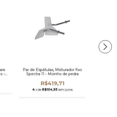
ara
Par de Espátulas, Misturador fixo
Spectra 
s -
Spectra 11 - Moinho de pedra
ópia)
R$419,71
4
x de
R$104,93
sem juros
4
x de