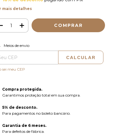
r mais detalhes
ALTERAR CEP
regas para o CEP:
Meios de envio
CALCULAR
o sei meu CEP
Compra protegida.
Garantimos proteção total em sua compra.
5% de desconto.
Para pagamentos no boleto bancário.
Garantia de 6 meses.
Para defeitos de fábrica.