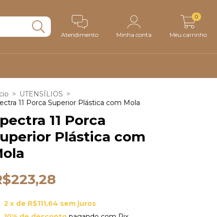
0
Atendimento
Minha conta
Meu carrinho
cio
>
UTENSÍLIOS
>
ectra 11 Porca Superior Plástica com Mola
pectra 11 Porca
uperior Plástica com
ola
R$223,28
2
x de
R$111,64
sem juros
10% de desconto
pagando com Pix