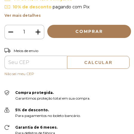
10% de desconto
pagando com Pix
Ver mais detalhes
ALTERAR CEP
Entregas para o CEP:
Meios de envio
CALCULAR
Não sei meu CEP
Compra protegida.
Garantimos proteção total em sua compra.
5% de desconto.
Para pagamentos no boleto bancário.
Garantia de 6 meses.
Para defeitos de fábrica.