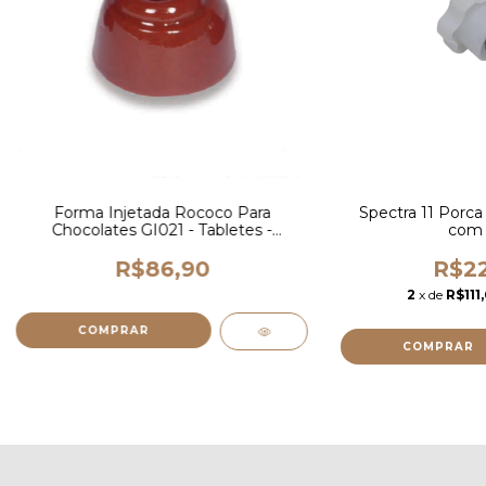
Forma Injetada Rococo Para
Spectra 11 Porca 
Chocolates GI021 - Tabletes -
com 
Gramado injetados (cópia)
R$86,90
R$22
2
x de
R$111